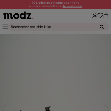
10€ offerts en vous abonnant
à notre newsletter >
Je m'abonne