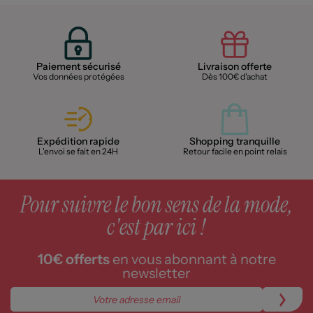
Paiement sécurisé
Livraison offerte
Vos données protégées
Dès 100€ d'achat
Expédition rapide
Shopping tranquille
L'envoi se fait en 24H
Retour facile en point relais
Pour suivre le bon sens de la mode,
c'est par ici !
10€ offerts
en vous abonnant à notre
newsletter