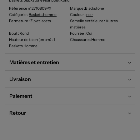
Baskets Blackstone Noir Bout Rond
Référence n°2710809PX
Marque :
Blackstone
Catégorie :
Baskets homme
Couleur
:
noir
Fermeture
: Zip et lacets
Semelle extérieure
: Autres
matières
Bout
: Rond
Fourrée
: Oui
Hauteur de talon (en cm)
: 1
Chaussures Homme
Baskets Homme
Matières et entretien
Livraison
Paiement
Retour