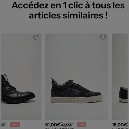
Accédez en 1 clic à tous les
articles similaires !
51,00€
18,00€
utique :
Prix boutique :
P
-50%
-70%
00€
170,00€
6