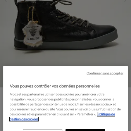
Continuer sans accepter
Vous pouvez contrôler vos données personnelles
BLACKSTONE
Modz et ses partenaires utilisent des cookies pour améliorer votre
Baskets - Fourrée
- Outlet
navigation, vous proposer des publicités personnalisées, vous donner la
possibilité de partager des contenus de modz.fr sur les réseaux sociaux et
80,00€
pour mesurer l’audience du site. Vous pouvez en savoir plus sur l’utilisation de
ces cookies et les paramétrer en cliquant sur « Paramétrer ».
Politique de
-60%
Prix boutique :
200,00€
?
gestion des cookies
Guide des tailles