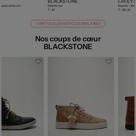
BLACKSTONE
LAFEYT
issage satiné noir
Baskets noir
Baskets - Matiè
T :
41
T :
40, 41
VOIR TOUS LES ARTICLES SIMILAIRES
Nos coups de cœur
BLACKSTONE