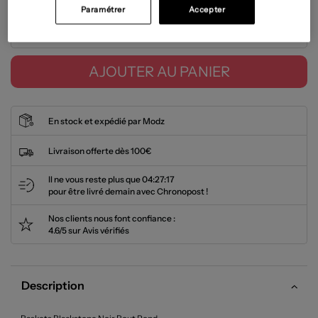
Paramétrer
Accepter
Tailles disponibles
AJOUTER AU PANIER
En stock et expédié par Modz
Livraison offerte dès 100€
Il ne vous reste plus que
04:27:17
pour être livré demain avec Chronopost !
Nos clients nous font confiance :
4.6/5 sur Avis vérifiés
Description