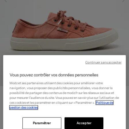
Continuer sans accepter
Vous pouvez contrôler vos données personnelles
Modz et ses partenaires utilisent des cookies pour améliorer votre
navigation, vous proposer des publicités personnalisées, vous donner la
NATURAL WORLD
possibilité de partager des contenus de modz.fr sur les réseaux sociaux et
Baskets - Bout rond
- Outlet
pour mesurer l’audience du site. Vous pouvez en savoir plus sur l’utilisation de
ces cookies et les paramétrer en cliquant sur « Paramétrer ».
Politique de
16,50€
gestion des cookies
-70%
Prix boutique :
55,00€
?
Paramétrer
Accepter
Guide des tailles