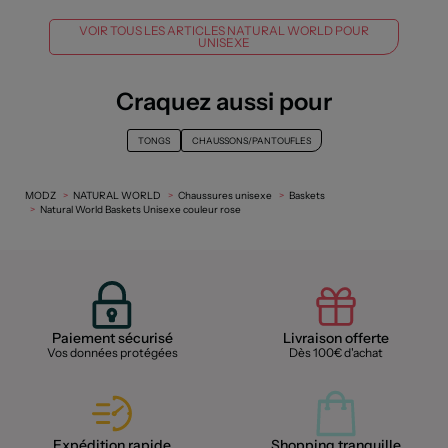
VOIR TOUS LES ARTICLES NATURAL WORLD POUR
UNISEXE
Craquez aussi pour
TONGS
CHAUSSONS/PANTOUFLES
MODZ
NATURAL WORLD
Chaussures unisexe
Baskets
Natural World Baskets Unisexe couleur rose
Paiement sécurisé
Livraison offerte
Vos données protégées
Dès 100€ d'achat
Expédition rapide
Shopping tranquille