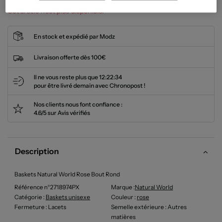
Cet article n'est plus disponible.
En stock et expédié par Modz
Livraison offerte dès 100€
Il ne vous reste plus que
12:22:33
pour être livré demain avec Chronopost !
Nos clients nous font confiance :
4.6/5 sur Avis vérifiés
Description
Baskets Natural World Rose Bout Rond
Référence n°2718974PX
Marque :
Natural World
Catégorie :
Baskets unisexe
Couleur
:
rose
Fermeture
: Lacets
Semelle extérieure
: Autres
matières