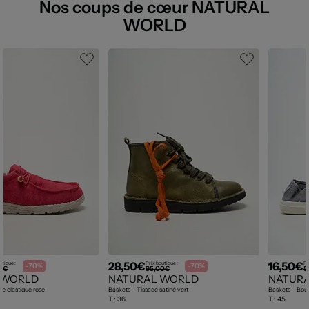
Nos coups de cœur NATURAL
WORLD
28,50€
16,50€
utique :
Prix boutique :
Pr
-70%
-70%
0€
95,00€
5
 WORLD
NATURAL WORLD
NATUR
e elastique rose
Baskets - Tissage satiné vert
Baskets - Bout
T :
36
T :
45