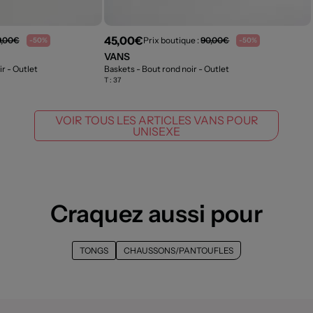
45,00€
9,00€
Prix boutique :
90,00€
-50%
-50%
VANS
ir
- Outlet
Baskets - Bout rond noir
- Outlet
T :
37
VOIR TOUS LES ARTICLES VANS POUR
UNISEXE
Craquez aussi pour
TONGS
CHAUSSONS/PANTOUFLES