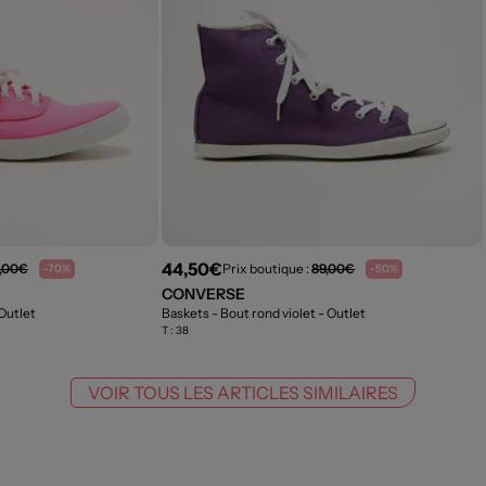
44,50€
,00€
Prix boutique :
89,00€
-70%
-50%
CONVERSE
Outlet
Baskets - Bout rond violet
- Outlet
T :
38
VOIR TOUS LES ARTICLES SIMILAIRES