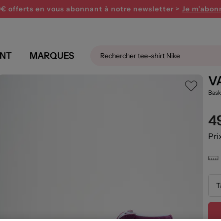
0€ offerts en vous abonnant
à notre newsletter >
Je m'abon
NT
MARQUES
V
Bask
4
Pri
T