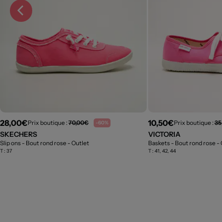
28,00€
10,50€
Prix boutique :
70,00€
Prix boutique :
35
-60%
SKECHERS
VICTORIA
Slip ons - Bout rond rose
- Outlet
Baskets - Bout rond rose
- 
T :
37
T :
41, 42, 44