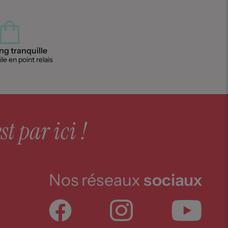
g tranquille
le en point relais
st par ici !
Nos réseaux
sociaux