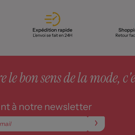
Expédition rapide
Shoppin
L'envoi se fait en 24H
Retour faci
 le bon sens de la mode, c'e
t à notre newsletter