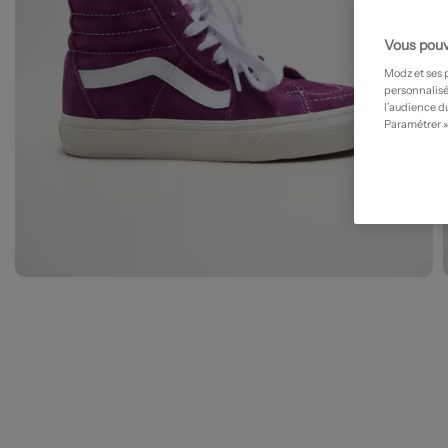
Vous pouv
Modz et ses 
personnalisé
l’audience du
Paramétrer »