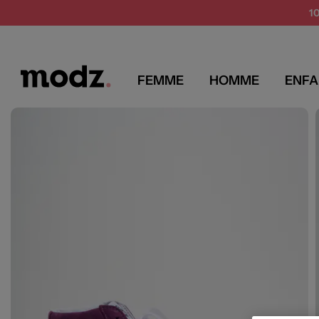
1
FEMME
HOMME
ENFA
MODZ
VANS
Chaussures unisexe
Baskets
Vans Baskets Unisexe couleur violet