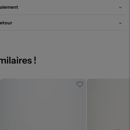
aiement
etour
milaires !