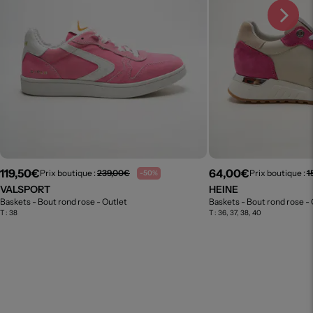
119,50€
64,00€
Prix boutique :
239,00€
Prix boutique :
1
-50%
VALSPORT
HEINE
Baskets - Bout rond rose
- Outlet
Baskets - Bout rond rose
- 
T :
38
T :
36, 37, 38, 40