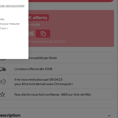
nuer sans accepter
ités
 et pour mesurer
t sur «
En stock et expédié par Modz
Livraison offerte dès 100€
Il ne vous reste plus que
09:04:22
pour être livré demain avec Chronopost !
Nos clients nous font confiance :
4.6/5 sur Avis vérifiés
escription