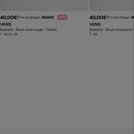
40,00€
40,00€
Prix boutique :
80,00€
Prix boutique :
8
-50%
VANS
VANS
Baskets - Bout rond rouge
- Outlet
Baskets - Bout rond jaune
-
T :
38 1/2, 39
T :
39