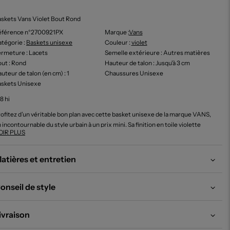
skets Vans Violet Bout Rond
éférence n°2700921PX
Marque :
Vans
tégorie :
Baskets unisexe
Couleur
:
violet
ermeture
: Lacets
Semelle extérieure
: Autres matières
out
: Rond
Hauteur de talon
: Jusqu'à 3 cm
uteur de talon (en cm)
: 1
Chaussures Unisexe
askets Unisexe
8 hi
ofitez d’un véritable bon plan avec cette basket unisexe de la marque VANS,
 incontournable du style urbain à un prix mini. Sa finition en toile violette
OIR PLUS
haussée par les empiècements blancs donne immédiatement du caractère à
utes vos tenues, tandis que la semelle épaisse assure confort et allure sport
contractée. Faites-vous plaisir sans vous ruiner avec une basket tendance
atières et entretien
cile à assortir.
onseil de style
ivraison