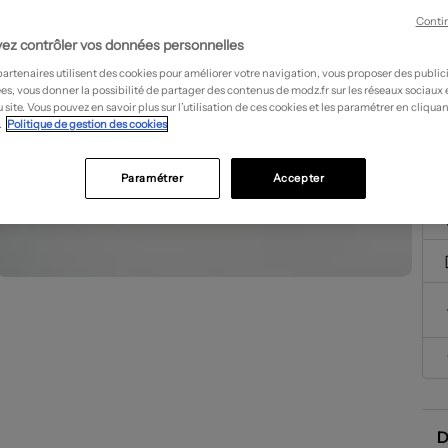
Conti
ez contrôler vos données personnelles
partenaires utilisent des cookies pour améliorer votre navigation, vous proposer des public
es, vous donner la possibilité de partager des contenus de modz.fr sur les réseaux sociaux
 site. Vous pouvez en savoir plus sur l’utilisation de ces cookies et les paramétrer en cliquan
.
Politique de gestion des cookies
Paramétrer
Accepter
D