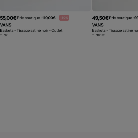
55,00€
49,50€
Prix boutique :
110,00€
Prix boutique :
9
-50%
VANS
VANS
Baskets - Tissage satiné noir
- Outlet
Baskets - Tissage satiné no
T :
37
T :
36 1/2