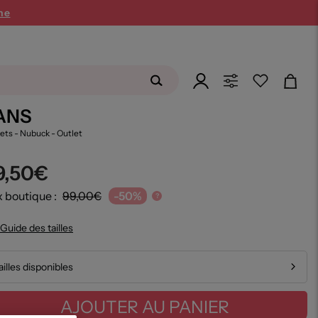
ne
ANS
ets - Nubuck
- Outlet
9,50€
x boutique :
99,00€
-50%
?
Guide des tailles
ailles disponibles
AJOUTER AU PANIER