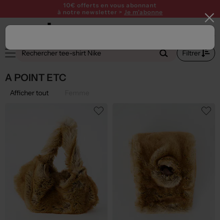
10€ offerts en vous abonnant
à notre newsletter >
Je m'abonne
Filtrer
A POINT ETC
Afficher tout
Femme