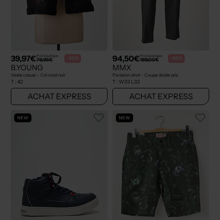
39,97€
94,50€
Prix boutique :
Prix boutique :
-50%
-50%
79,95€
189,00€
B.YOUNG
MMX
Veste casual - Col rond noir
Pantalon droit - Coupe droite gris
T :
42
T :
W33 L32
ACHAT EXPRESS
ACHAT EXPRESS
NEW
NEW