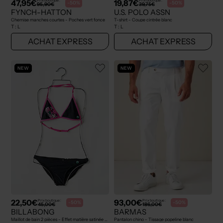
47,95€
19,87€
Prix boutique :
Prix boutique :
-50%
-50%
95,90€
39,75€
FYNCH-HATTON
U.S. POLO ASSN
Chemise manches courtes - Poches vert fonce
T-shirt - Coupe cintrée blanc
T :
L
T :
L
ACHAT EXPRESS
ACHAT EXPRESS
NEW
NEW
22,50€
93,00€
Prix boutique :
Prix boutique :
-50%
-50%
45,00€
186,00€
BILLABONG
BARMAS
Maillot de bain 2 pièces - Effet matière satinée noir
Pantalon chino - Tissage popeline blanc