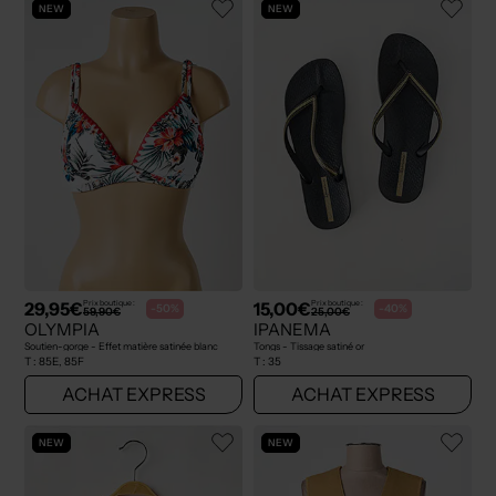
NEW
NEW
29,95€
15,00€
Prix boutique :
Prix boutique :
-50%
-40%
59,90€
25,00€
OLYMPIA
IPANEMA
Soutien-gorge - Effet matière satinée blanc
Tongs - Tissage satiné or
T :
85E, 85F
T :
35
ACHAT EXPRESS
ACHAT EXPRESS
NEW
NEW