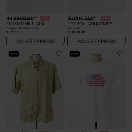
44,98€
25,00€
Prix boutique :
Prix boutique :
-50%
-50%
89,95€
49,99€
TOMMY HILFIGER
PETROL INDUSTRIES
Baskets - Matière lisse bleu
Short vert
T :
37, 38, 40
T :
36, 38, 40
ACHAT EXPRESS
ACHAT EXPRESS
NEW
NEW