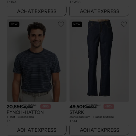
T :
16 A
T :
W33
ACHAT EXPRESS
ACHAT EXPRESS
NEW
NEW
20,65€
49,50€
Prix boutique :
Prix boutique :
-50%
-50%
41,30€
99,00€
FYNCH-HATTON
STARK
T-shirt - Broderie bleu
Jeans coupe slim - Tissage brut bleu
T :
L
T :
44
ACHAT EXPRESS
ACHAT EXPRESS