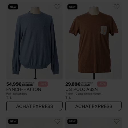
NEW
NEW
54,95€
29,88€
Prix boutique :
Prix boutique :
-50%
-50%
109,90€
59,75€
FYNCH-HATTON
U.S. POLO ASSN
Pull - Stretch bleu
T-shirt - Coupe cintrée marron
T :
L
T :
L
ACHAT EXPRESS
ACHAT EXPRESS
NEW
NEW