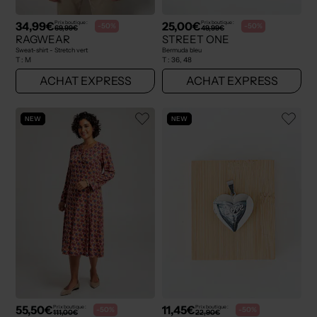
34,99€
25,00€
Prix boutique :
Prix boutique :
-50%
-50%
69,99€
49,99€
RAGWEAR
STREET ONE
Sweat-shirt - Stretch vert
Bermuda bleu
T :
M
T :
36, 48
ACHAT EXPRESS
ACHAT EXPRESS
NEW
NEW
55,50€
11,45€
Prix boutique :
Prix boutique :
-50%
-50%
111,00€
22,90€