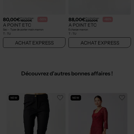
80,00€
88,00€
Prix boutique :
Prix boutique :
-50%
-60%
160,00€
220,00€
A POINT ETC
A POINT ETC
Sac - Type de porter main marron
Echarpe marron
T :
TU
T :
TU
ACHAT EXPRESS
ACHAT EXPRESS
Découvrez d'autres bonnes affaires !
NEW
NEW