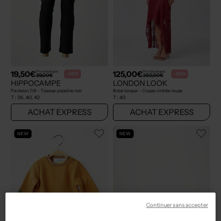
19,50€
125,00€
Prix boutique :
Prix boutique :
-50%
-50%
39,00€
250,00€
HIPPOCAMPE
LONDON LOOK
Pantalon 7/8 - Tissage popeline noir
Robe longue - Coupe cintrée rouge
T :
36, 40, 42
T :
40
ACHAT EXPRESS
ACHAT EXPRESS
NEW
NEW
Continuer sans accepter