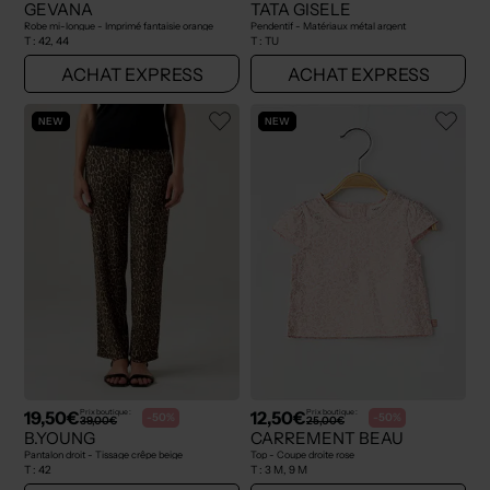
GEVANA
TATA GISELE
Robe mi-longue - Imprimé fantaisie orange
Pendentif - Matériaux métal argent
T :
42, 44
T :
TU
ACHAT EXPRESS
ACHAT EXPRESS
NEW
NEW
19,50€
12,50€
Prix boutique :
Prix boutique :
-50%
-50%
39,00€
25,00€
B.YOUNG
CARREMENT BEAU
Pantalon droit - Tissage crêpe beige
Top - Coupe droite rose
T :
42
T :
3 M, 9 M