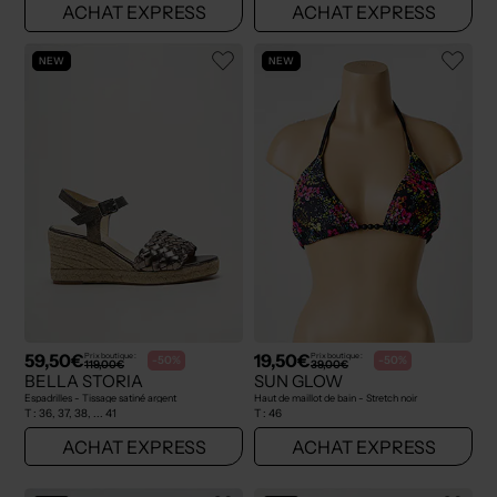
ACHAT EXPRESS
ACHAT EXPRESS
NEW
NEW
59,50€
19,50€
Prix boutique :
Prix boutique :
-50%
-50%
119,00€
39,00€
BELLA STORIA
SUN GLOW
Espadrilles - Tissage satiné argent
Haut de maillot de bain - Stretch noir
T :
36, 37, 38, ... 41
T :
46
ACHAT EXPRESS
ACHAT EXPRESS