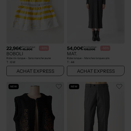
22,96€
54,00€
Prix boutique :
Prix boutique :
-50%
-50%
45,90€
108,00€
BOBOLI
MAT.
Robe mi-longue - Sans manche jaune
Robe longue - Manches longues gris
T :
6 M
T :
44
ACHAT EXPRESS
ACHAT EXPRESS
NEW
NEW