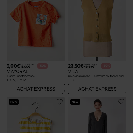
9,00€
23,50€
Prix boutique :
Prix boutique :
-50%
-50%
18,00€
46,99€
MAYORAL
VILA
T-shirt - Stretch orange
Gilet sans manche - Fermeture boutonnée sur le devant jaune
T :
9 M, ... 12 M
T :
36
ACHAT EXPRESS
ACHAT EXPRESS
NEW
NEW