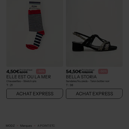
4,50€
54,50€
Prix boutique :
Prix boutique :
-50%
-50%
9,00€
109,00€
ELLE EST OU LA MER
BELLA STORIA
Chaussettes - Stretch gris
Sandales/Nu pieds - Talon bottier noir
T :
21
T :
38
ACHAT EXPRESS
ACHAT EXPRESS
MODZ
Marques
A POINT ETC