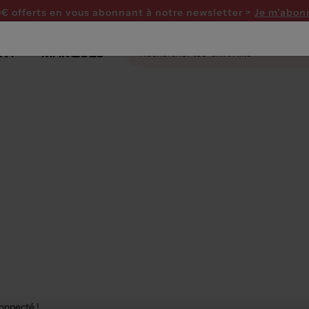
0€ offerts en vous abonnant
à notre newsletter >
Je m'abon
NT
MARQUES
connecté !