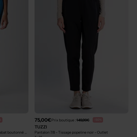
75,00€
Prix boutique :
149,99€
%
-50%
TUZZI
Pantalon 7/8 - Fermeture zippée sous rabat boutonné bleu
- Outlet
Pantalon 7/8 - Tissage popeline noir
- Outlet