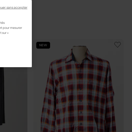
nuer sans accepter
ités
 et pour mesurer
t sur «
NEW