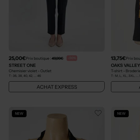
25,00€
13,75€
Prix boutique :
49,99€
Prix bou
-50%
STREET ONE
OAKS VALLE
Chemisier violet
- Outlet
T-shirt - Broderi
T :
36, 38, 40, 42, ... 46
T :
M, L, XL, 3XL, ...
ACHAT EXPRESS
NEW
NEW