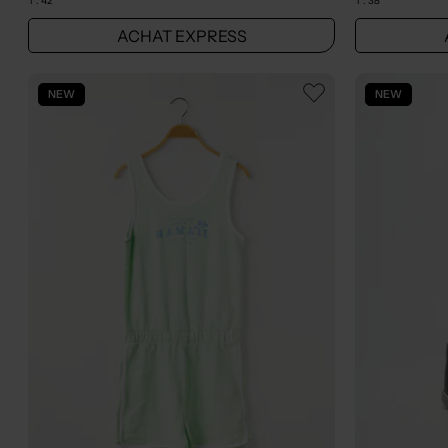
T :
42
T :
38
ACHAT EXPRESS
NEW
NEW