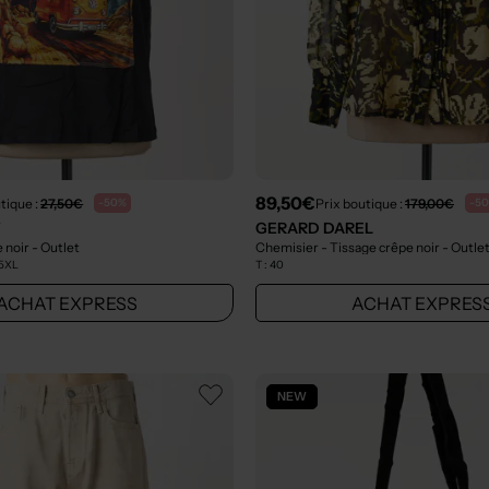
89,50€
tique :
27,50€
Prix boutique :
179,00€
-50%
-5
Y
GERARD DAREL
e noir
- Outlet
Chemisier - Tissage crêpe noir
- Outle
 5XL
T :
40
ACHAT EXPRESS
ACHAT EXPRES
NEW