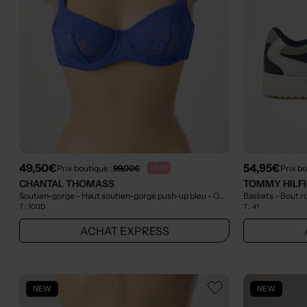
49,50€
54,95€
Prix boutique :
99,00€
Prix bo
-50%
CHANTAL THOMASS
TOMMY HILF
Soutien-gorge - Haut soutien-gorge push-up bleu
- Outlet
Baskets - Bout r
T :
100D
T :
41
ACHAT EXPRESS
NEW
NEW