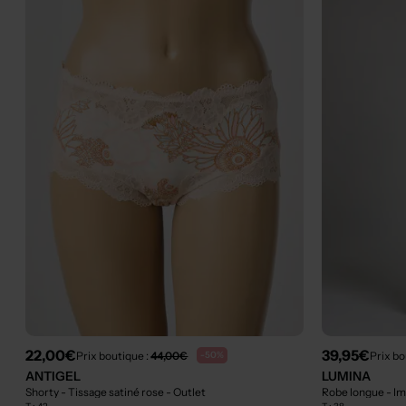
22,00€
39,95€
Prix boutique :
44,00€
Prix bo
-50%
ANTIGEL
LUMINA
Shorty - Tissage satiné rose
- Outlet
Robe longue - Im