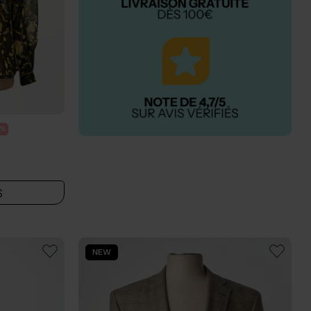
0%
t
S
NEW