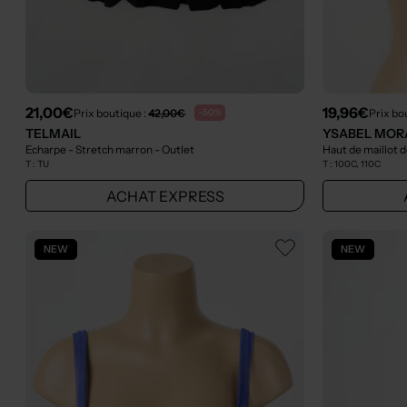
21,00€
19,96€
Prix boutique :
42,00€
Prix bo
-50%
TELMAIL
YSABEL MOR
Echarpe - Stretch marron
- Outlet
Haut de maillot d
T :
TU
T :
100C, 110C
ACHAT EXPRESS
NEW
NEW