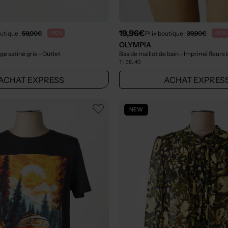
19,96€
utique :
59,00€
Prix boutique :
39,90€
-50%
-50%
OLYMPIA
age satiné gris
- Outlet
Bas de maillot de bain - Imprimé fleurs
T :
38, 40
ACHAT EXPRESS
ACHAT EXPRES
NEW