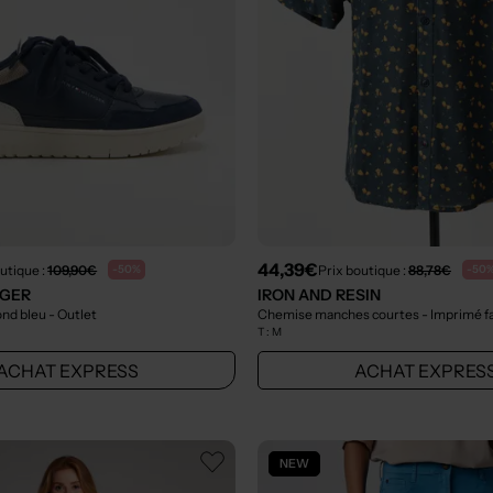
44,39€
utique :
109,90€
Prix boutique :
88,78€
-50%
-50
IGER
IRON AND RESIN
ond bleu
- Outlet
Chemise manches courtes - Imprimé fa
T :
M
ACHAT EXPRESS
ACHAT EXPRES
NEW