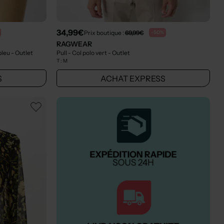
34,99€
Prix boutique :
69,99€
-50%
RAGWEAR
 bleu
- Outlet
Pull - Col polo vert
- Outlet
T :
M
S
ACHAT EXPRESS