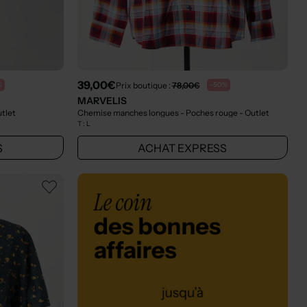
39,00€
Prix boutique :
78,00€
%
-50%
MARVELIS
utlet
Chemise manches longues - Poches rouge
- Outlet
T :
L
S
ACHAT EXPRESS