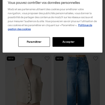
Vous pouvez contrôler vos données personnelles
Modz et ses partenaires utilisent des cookies pour améliorer votre
navigation, vous proposer des publicités personnalisées, vous donner la
possibilité de partager des contenus de modz.fr sur les réseaux sociaux et
pour mesurer l’audience du site. Vous pouvez en savoir plus sur l’utilisation de
ces cookies et les paramétrer en cliquant sur « Paramétrer ».
Politique de
gestion des cookies
77,50€
15,00€
Prix boutique :
Prix boutique :
-50%
-50%
155,00€
29,99€
GERRY WEBER
ONLY
Chemisier - Coupe fluide bleu
Chemisier vert
T :
38, 52
T :
36, 38
Paramétrer
Accepter
ACHAT EXPRESS
ACHAT EXPRESS
NEW
NEW