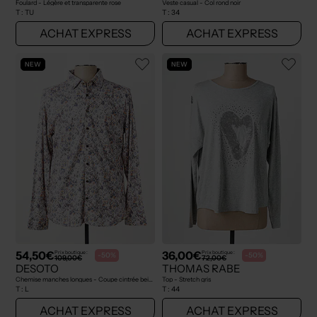
Foulard - Légère et transparente rose
Veste casual - Col rond noir
T :
TU
T :
34
ACHAT EXPRESS
ACHAT EXPRESS
NEW
NEW
54,50€
36,00€
Prix boutique :
Prix boutique :
-50%
-50%
109,00€
72,00€
DESOTO
THOMAS RABE
Chemise manches longues - Coupe cintrée beige
Top - Stretch gris
T :
L
T :
44
ACHAT EXPRESS
ACHAT EXPRESS