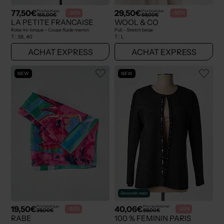
77,50€
29,50€
Prix boutique :
Prix boutique :
-50%
-50%
155,00€
59,00€
LA PETITE FRANCAISE
WOOL & CO
Robe mi-longue - Coupe fluide marron
Pull - Stretch beige
T :
38, 40
T :
L
ACHAT EXPRESS
ACHAT EXPRESS
NEW
NEW
Seconde main
19,50€
40,06€
Prix boutique :
Prix neuf estimé :
-50%
-55%
39,00€
89,00€
RABE
100 % FEMININ PARIS