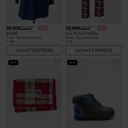
29,50€
29,88€
Prix boutique :
Prix boutique :
-50%
-50%
59,00€
59,75€
RABE
U.S. POLO ASSN
T-shirt - Manches longues bleu
Pyjama - Bas pantalon rouge
T :
38
T :
42
ACHAT EXPRESS
ACHAT EXPRESS
NEW
NEW