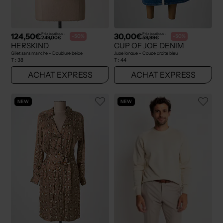
124,50€
30,00€
Prix boutique :
Prix boutique :
-50%
-50%
249,00€
59,99€
HERSKIND
CUP OF JOE DENIM
Gilet sans manche - Doublure beige
Jupe longue - Coupe droite bleu
T :
38
T :
44
ACHAT EXPRESS
ACHAT EXPRESS
NEW
NEW