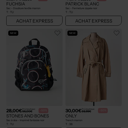
FUCHSIA
PATRICK BLANC
Sac - Doublure textile marron
Sac - Fermeture zippée noir
T :
TU
T :
TU
ACHAT EXPRESS
ACHAT EXPRESS
NEW
NEW
28,00€
30,00€
Prix boutique :
Prix boutique :
-50%
-50%
56,00€
59,99€
STONES AND BONES
ONLY
Sac à dos - Imprimé fantaisie noir
Trench marron
T :
TU
T :
36