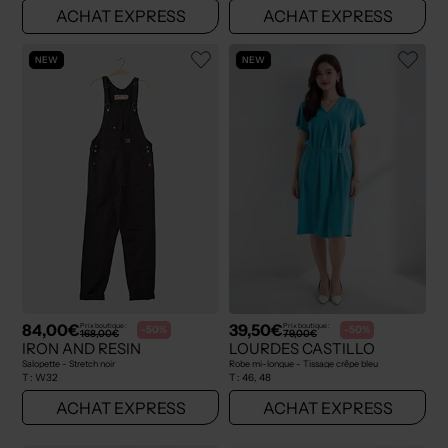
ACHAT EXPRESS
ACHAT EXPRESS
NEW
NEW
84,00€
39,50€
Prix boutique :
Prix boutique :
-50%
-50%
168,00€
79,00€
IRON AND RESIN
LOURDES CASTILLO
Salopette - Stretch noir
Robe mi-longue - Tissage crêpe bleu
T :
W32
T :
46, 48
ACHAT EXPRESS
ACHAT EXPRESS