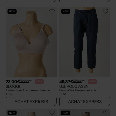
NEW
NEW
23,00€
49,87€
Prix boutique :
Prix boutique :
-50%
-50%
46,00€
99,75€
SLOGGI
U.S. POLO ASSN
Soutien-gorge - Effet matière satinée rose
Pantalon 7/8 - Tissage popeline bleu
T :
42
T :
42
ACHAT EXPRESS
ACHAT EXPRESS
NEW
NEW