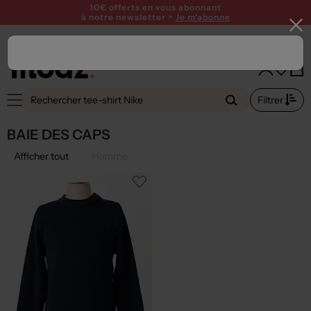
SUMMER26
10€ offerts en vous abonnant
à notre newsletter >
Je m'abonne
Filtrer
BAIE DES CAPS
Afficher tout
Homme