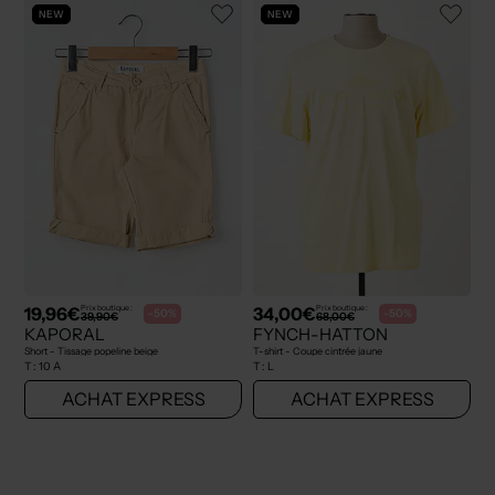
NEW
NEW
19,96€
34,00€
Prix boutique :
Prix boutique :
-50%
-50%
39,90€
68,00€
KAPORAL
FYNCH-HATTON
Short - Tissage popeline beige
T-shirt - Coupe cintrée jaune
T :
10 A
T :
L
ACHAT EXPRESS
ACHAT EXPRESS