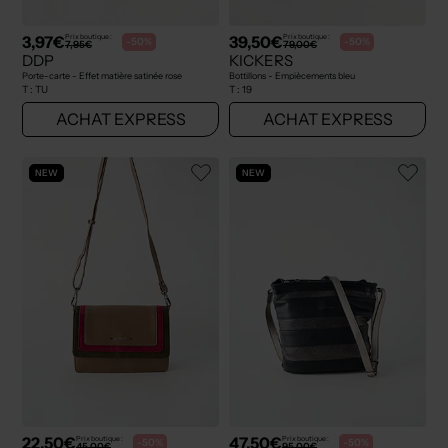
3,97€
39,50€
Prix boutique :
Prix boutique :
-50%
-50%
7,95€
79,00€
DDP
KICKERS
Porte-carte - Effet matière satinée rose
Bottillons - Empiècements bleu
T :
TU
T :
19
ACHAT EXPRESS
ACHAT EXPRESS
NEW
NEW
22,50€
47,50€
Prix boutique :
Prix boutique :
-50%
-50%
45,00€
95,00€