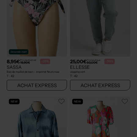
Seconde main
8,95€
25,00€
Prix neuf estimé :
Prix boutique :
-55%
-50%
19,90€
50,00€
SASSA
ELLESSE
Bas de maillot de bain - Imprimé fleurs rose
Jogging vert
T :
42
T :
42
ACHAT EXPRESS
ACHAT EXPRESS
NEW
NEW