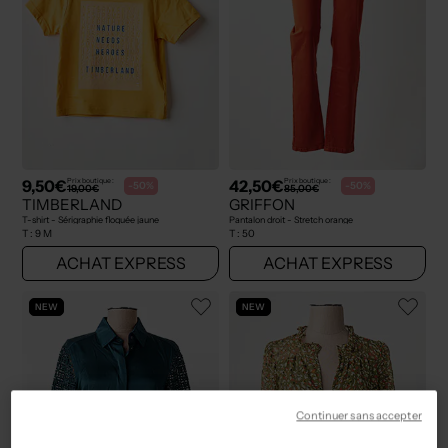
9,50€
42,50€
Prix boutique :
Prix boutique :
-50%
-50%
19,00€
85,00€
TIMBERLAND
GRIFFON
T-shirt - Sérigraphie floquée jaune
Pantalon droit - Stretch orange
T :
9 M
T :
50
ACHAT EXPRESS
ACHAT EXPRESS
NEW
NEW
Continuer sans accepter