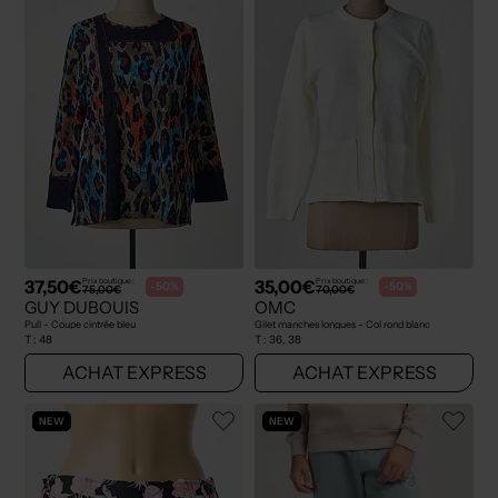
37,50€
35,00€
Prix boutique :
Prix boutique :
-50%
-50%
75,00€
70,00€
GUY DUBOUIS
OMC
Pull - Coupe cintrée bleu
Gilet manches longues - Col rond blanc
T :
48
T :
36, 38
ACHAT EXPRESS
ACHAT EXPRESS
NEW
NEW