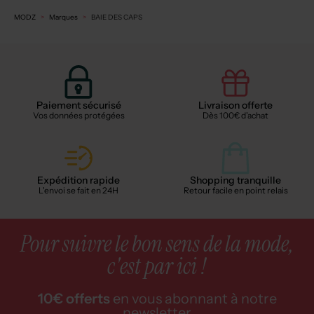
MODZ
Marques
BAIE DES CAPS
Paiement sécurisé
Livraison offerte
Vos données protégées
Dès 100€ d'achat
Expédition rapide
Shopping tranquille
L'envoi se fait en 24H
Retour facile en point relais
Pour suivre le bon sens de la mode,
c'est par ici !
10€ offerts
en vous abonnant à notre
newsletter