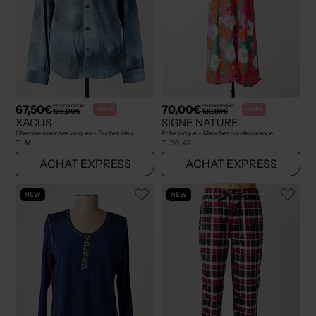
67,50€
70,00€
Prix boutique :
Prix boutique :
-50%
-50%
135,00€
139,99€
XACUS
SIGNE NATURE
Chemise manches longues - Poches bleu
Robe longue - Manches courtes orange
T :
M
T :
36, 42
ACHAT EXPRESS
ACHAT EXPRESS
NEW
NEW