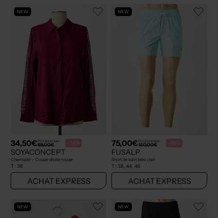
NEW
NEW
34,50€
75,00€
Prix boutique :
Prix boutique :
-50%
-50%
69,00€
150,00€
SOYACONCEPT
FUSALP
Chemisier - Coupe droite rouge
Short de bain bleu clair
T :
38
T :
38, 44, 46
ACHAT EXPRESS
ACHAT EXPRESS
NEW
NEW