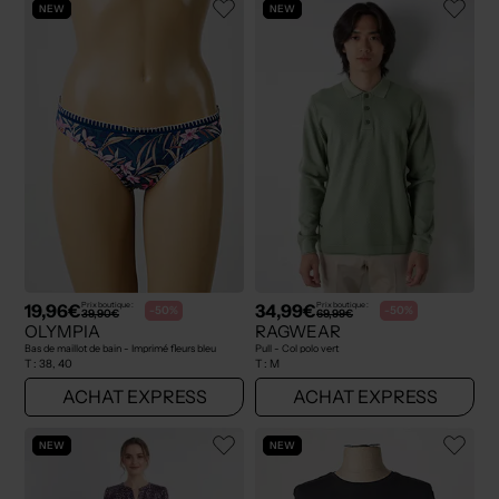
NEW
NEW
19,96€
34,99€
Prix boutique :
Prix boutique :
-50%
-50%
39,90€
69,99€
OLYMPIA
RAGWEAR
Bas de maillot de bain - Imprimé fleurs bleu
Pull - Col polo vert
T :
38, 40
T :
M
ACHAT EXPRESS
ACHAT EXPRESS
NEW
NEW