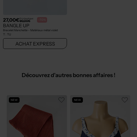
27,00€
Prix boutique :
-70%
90,00€
BANGLE UP
Bracelet Manchette - Matériaux métal violet
T :
TU
ACHAT EXPRESS
Découvrez d'autres bonnes affaires !
NEW
NEW