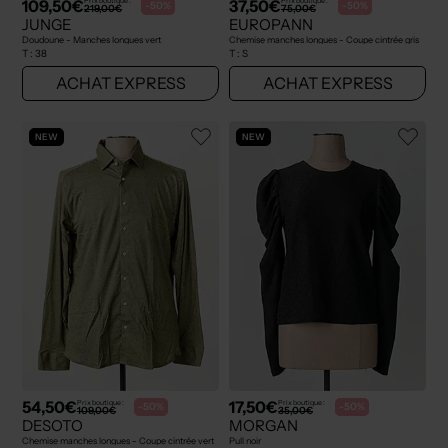
109,50€
37,50€
Prix boutique :
Prix boutique :
-50%
-50%
219,00€
75,00€
JUNGE
EUROPANN
Doudoune - Manches longues vert
Chemise manches longues - Coupe cintrée gris
T :
38
T :
S
ACHAT EXPRESS
ACHAT EXPRESS
NEW
NEW
54,50€
17,50€
Prix boutique :
Prix boutique :
-50%
-50%
109,00€
35,00€
DESOTO
MORGAN
Chemise manches longues - Coupe cintrée vert
Pull noir