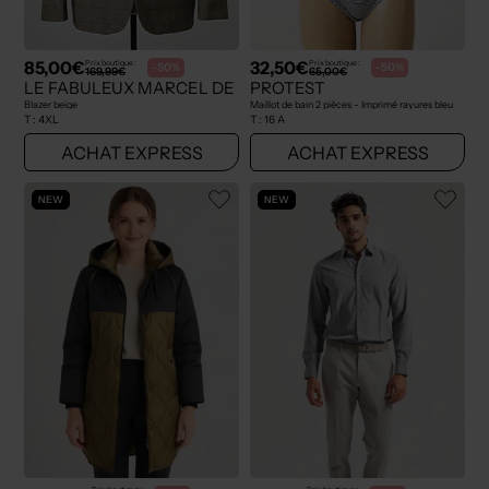
85,00€
32,50€
Prix boutique :
Prix boutique :
-50%
-50%
169,99€
65,00€
LE FABULEUX MARCEL DE BRUXELLES
PROTEST
Blazer beige
Maillot de bain 2 pièces - Imprimé rayures bleu
T :
4XL
T :
16 A
ACHAT EXPRESS
ACHAT EXPRESS
NEW
NEW