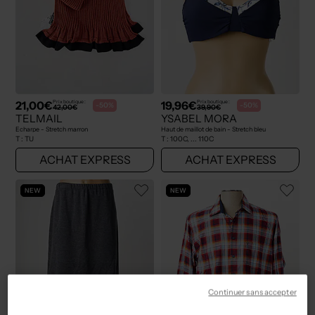
21,00€
19,96€
Prix boutique :
Prix boutique :
-50%
-50%
42,00€
39,90€
TELMAIL
YSABEL MORA
Echarpe - Stretch marron
Haut de maillot de bain - Stretch bleu
T :
TU
T :
100C, ... 110C
ACHAT EXPRESS
ACHAT EXPRESS
NEW
NEW
Continuer sans accepter