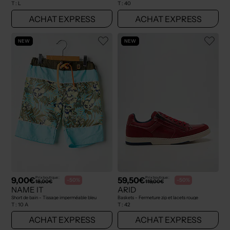
T :
L
T :
40
ACHAT EXPRESS
ACHAT EXPRESS
NEW
NEW
9,00€
59,50€
Prix boutique :
Prix boutique :
-50%
-50%
18,00€
119,00€
NAME IT
ARID
Short de bain - Tissage imperméable bleu
Baskets - Fermeture zip et lacets rouge
T :
10 A
T :
42
ACHAT EXPRESS
ACHAT EXPRESS