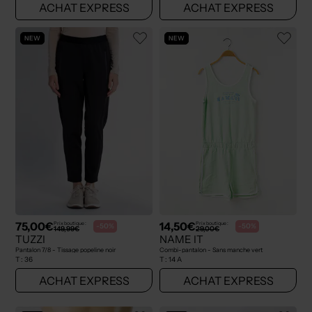
ACHAT EXPRESS
ACHAT EXPRESS
NEW
NEW
75,00€
14,50€
Prix boutique :
Prix boutique :
-50%
-50%
149,99€
29,00€
TUZZI
NAME IT
Pantalon 7/8 - Tissage popeline noir
Combi-pantalon - Sans manche vert
T :
36
T :
14 A
ACHAT EXPRESS
ACHAT EXPRESS