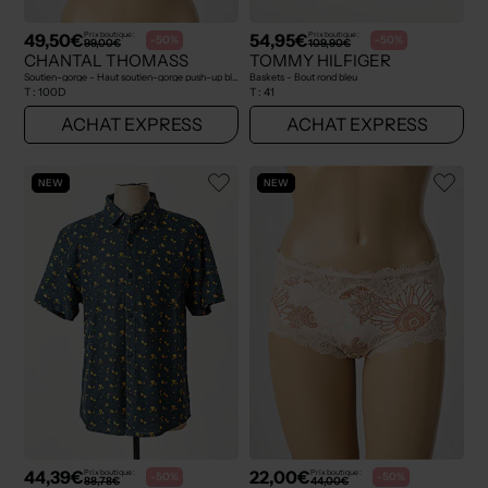
49,50€
54,95€
Prix boutique :
Prix boutique :
-50%
-50%
99,00€
109,90€
CHANTAL THOMASS
TOMMY HILFIGER
Soutien-gorge - Haut soutien-gorge push-up bleu
Baskets - Bout rond bleu
T :
100D
T :
41
ACHAT EXPRESS
ACHAT EXPRESS
NEW
NEW
44,39€
22,00€
Prix boutique :
Prix boutique :
-50%
-50%
88,78€
44,00€