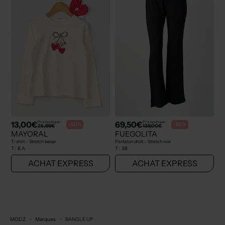
13,00€
69,50€
Prix boutique :
Prix boutique :
-50%
-50%
25,99€
139,00€
MAYORAL
FUEGOLITA
T-shirt - Stretch beige
Pantalon droit - Stretch noir
T :
8 A
T :
38
ACHAT EXPRESS
ACHAT EXPRESS
MODZ
Marques
BANGLE UP