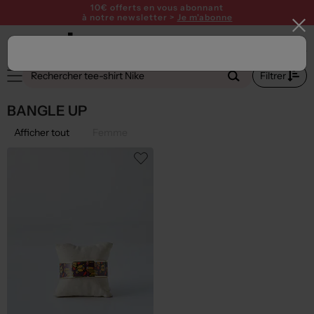
10€ offerts en vous abonnant
à notre newsletter >
Je m'abonne
Filtrer
BANGLE UP
Afficher tout
Femme