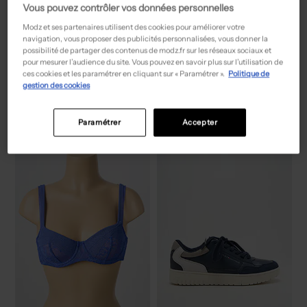
Vous pouvez contrôler vos données personnelles
Modz et ses partenaires utilisent des cookies pour améliorer votre
navigation, vous proposer des publicités personnalisées, vous donner la
possibilité de partager des contenus de modz.fr sur les réseaux sociaux et
pour mesurer l’audience du site. Vous pouvez en savoir plus sur l’utilisation de
55,50€
39,00€
Prix boutique :
Prix boutique :
-50%
-50%
111,00€
78,00€
ces cookies et les paramétrer en cliquant sur « Paramétrer ».
Politique de
PAUPORTÉ
MARVELIS
gestion des cookies
Jupe mi-longue - Coupe droite gris
Chemise manches longues - Poches rouge
T :
50
T :
L
ACHAT EXPRESS
ACHAT EXPRESS
Paramétrer
Accepter
NEW
NEW