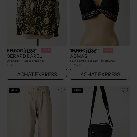
89,50€
19,96€
Prix boutique :
Prix boutique :
-50%
-50%
179,00€
39,90€
GERARD DAREL
ADMAS
Chemisier - Tissage crêpe noir
Haut de maillot de bain - Stretch noir
T :
40
T :
105B
ACHAT EXPRESS
ACHAT EXPRESS
NEW
NEW