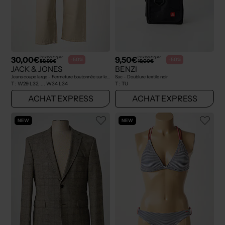
30,00€
9,50€
Prix boutique :
Prix boutique :
-50%
-50%
59,99€
19,00€
JACK & JONES
BENZI
Jeans coupe large - Fermeture boutonnée sur le devant beige
Sac - Doublure textile noir
T :
W29 L32, ... W34 L34
T :
TU
ACHAT EXPRESS
ACHAT EXPRESS
NEW
NEW