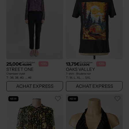
25,00€
13,75€
Prix boutique :
Prix boutique :
-50%
-50%
49,99€
27,50€
STREET ONE
OAKS VALLEY
Chemisier violet
T-shirt - Broderie noir
T :
36, 38, 40, ... 46
T :
M, L, XL, ... 5XL
ACHAT EXPRESS
ACHAT EXPRESS
NEW
NEW