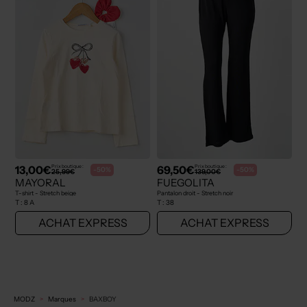
13,00€
69,50€
Prix boutique :
Prix boutique :
-50%
-50%
25,99€
139,00€
MAYORAL
FUEGOLITA
T-shirt - Stretch beige
Pantalon droit - Stretch noir
T :
8 A
T :
38
ACHAT EXPRESS
ACHAT EXPRESS
MODZ
Marques
BAXBOY