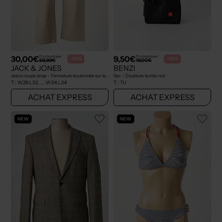
30,00€
9,50€
Prix boutique :
Prix boutique :
-50%
-50%
59,99€
19,00€
JACK & JONES
BENZI
Jeans coupe large - Fermeture boutonnée sur le devant beige
Sac - Doublure textile noir
T :
W29 L32, ... W34 L34
T :
TU
ACHAT EXPRESS
ACHAT EXPRESS
NEW
NEW