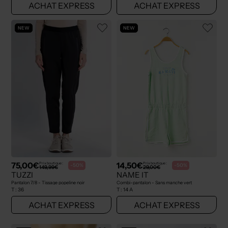
ACHAT EXPRESS
ACHAT EXPRESS
NEW
NEW
75,00€
14,50€
Prix boutique :
Prix boutique :
-50%
-50%
149,99€
29,00€
TUZZI
NAME IT
Pantalon 7/8 - Tissage popeline noir
Combi-pantalon - Sans manche vert
T :
36
T :
14 A
ACHAT EXPRESS
ACHAT EXPRESS