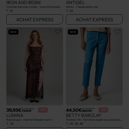
IRON AND RESIN
ANTIGEL
Chemise manches courtes - Imprimé fantaisie bleu
Shorty - Tissage satiné rose
T :
M
T :
42
ACHAT EXPRESS
ACHAT EXPRESS
NEW
NEW
39,95€
44,50€
Prix boutique :
Prix boutique :
-50%
-50%
79,90€
89,00€
LUMINA
BETTY BARCLAY
Robe longue - Imprimé fantaisie marron
Pantalon 7/8 - Fermeture zippée sous rabat boutonné bleu
T :
38
T :
36, 38, 48