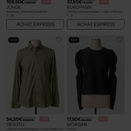
109,50€
37,50€
Prix boutique :
Prix boutique :
-50%
-50%
219,00€
75,00€
JUNGE
EUROPANN
Doudoune - Manches longues vert
Chemise manches longues - Coupe cintrée gris
T :
38
T :
S
ACHAT EXPRESS
ACHAT EXPRESS
NEW
NEW
54,50€
17,50€
Prix boutique :
Prix boutique :
-50%
-50%
109,00€
35,00€
DESOTO
MORGAN
Chemise manches longues - Coupe cintrée vert
Pull noir