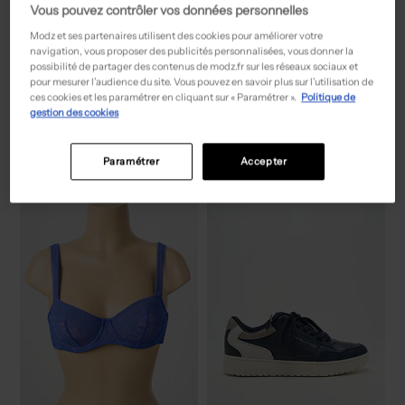
Vous pouvez contrôler vos données personnelles
Modz et ses partenaires utilisent des cookies pour améliorer votre
navigation, vous proposer des publicités personnalisées, vous donner la
possibilité de partager des contenus de modz.fr sur les réseaux sociaux et
pour mesurer l’audience du site. Vous pouvez en savoir plus sur l’utilisation de
55,50€
39,00€
Prix boutique :
Prix boutique :
-50%
-50%
111,00€
78,00€
ces cookies et les paramétrer en cliquant sur « Paramétrer ».
Politique de
PAUPORTÉ
MARVELIS
gestion des cookies
Jupe mi-longue - Coupe droite gris
Chemise manches longues - Poches rouge
T :
50
T :
L
ACHAT EXPRESS
ACHAT EXPRESS
Paramétrer
Accepter
NEW
NEW