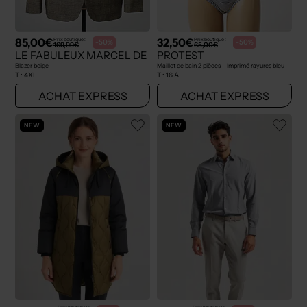
85,00€
32,50€
Prix boutique :
Prix boutique :
-50%
-50%
169,99€
65,00€
LE FABULEUX MARCEL DE BRUXELLES
PROTEST
Blazer beige
Maillot de bain 2 pièces - Imprimé rayures bleu
T :
4XL
T :
16 A
ACHAT EXPRESS
ACHAT EXPRESS
NEW
NEW