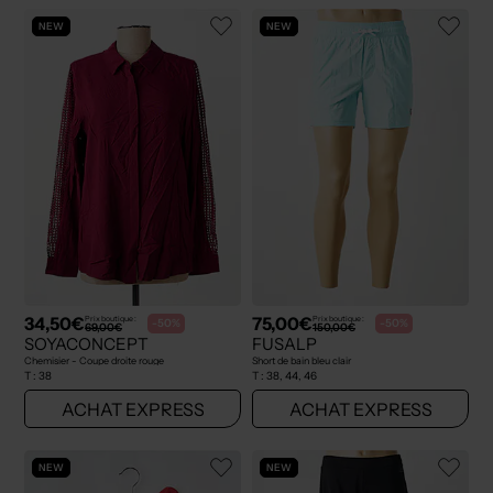
NEW
NEW
34,50€
75,00€
Prix boutique :
Prix boutique :
-50%
-50%
69,00€
150,00€
SOYACONCEPT
FUSALP
Chemisier - Coupe droite rouge
Short de bain bleu clair
T :
38
T :
38, 44, 46
ACHAT EXPRESS
ACHAT EXPRESS
NEW
NEW