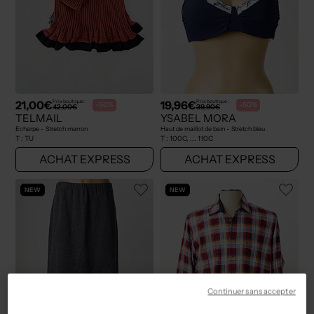
21,00€
19,96€
Prix boutique :
Prix boutique :
-50%
-50%
42,00€
39,90€
TELMAIL
YSABEL MORA
Echarpe - Stretch marron
Haut de maillot de bain - Stretch bleu
T :
TU
T :
100C, ... 110C
ACHAT EXPRESS
ACHAT EXPRESS
NEW
NEW
Continuer sans accepter