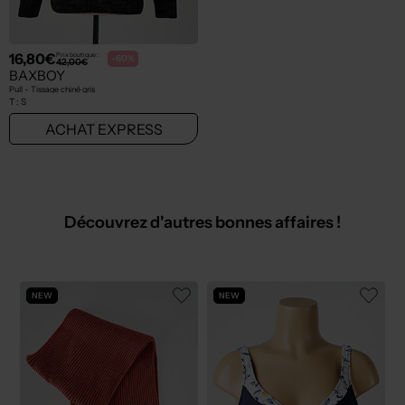
16,80€
Prix boutique :
-60%
42,00€
BAXBOY
Pull - Tissage chiné gris
T :
S
ACHAT EXPRESS
Découvrez d'autres bonnes affaires !
NEW
NEW