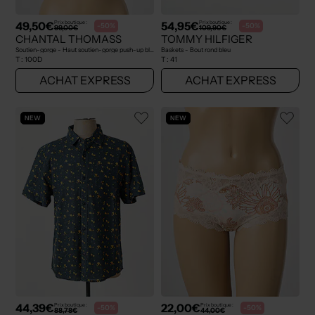
49,50€
54,95€
Prix boutique :
Prix boutique :
-50%
-50%
99,00€
109,90€
CHANTAL THOMASS
TOMMY HILFIGER
Soutien-gorge - Haut soutien-gorge push-up bleu
Baskets - Bout rond bleu
T :
100D
T :
41
ACHAT EXPRESS
ACHAT EXPRESS
NEW
NEW
44,39€
22,00€
Prix boutique :
Prix boutique :
-50%
-50%
88,78€
44,00€