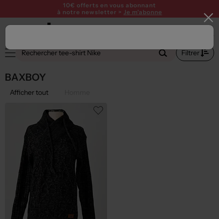
10€ offerts en vous abonnant
à notre newsletter >
Je m'abonne
Filtrer
BAXBOY
Afficher tout
Homme