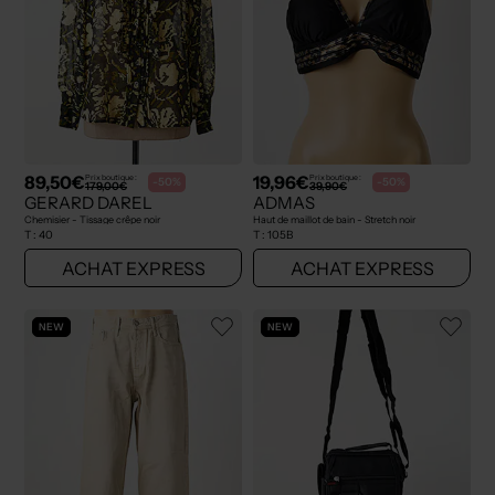
89,50€
19,96€
Prix boutique :
Prix boutique :
-50%
-50%
179,00€
39,90€
GERARD DAREL
ADMAS
Chemisier - Tissage crêpe noir
Haut de maillot de bain - Stretch noir
T :
40
T :
105B
ACHAT EXPRESS
ACHAT EXPRESS
NEW
NEW