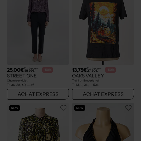
25,00€
13,75€
Prix boutique :
Prix boutique :
-50%
-50%
49,99€
27,50€
STREET ONE
OAKS VALLEY
Chemisier violet
T-shirt - Broderie noir
T :
36, 38, 40, ... 46
T :
M, L, XL, ... 5XL
ACHAT EXPRESS
ACHAT EXPRESS
NEW
NEW