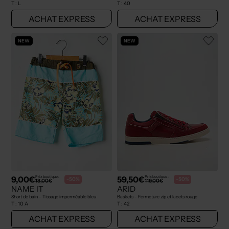
T :
L
T :
40
ACHAT EXPRESS
ACHAT EXPRESS
NEW
NEW
9,00€
59,50€
Prix boutique :
Prix boutique :
-50%
-50%
18,00€
119,00€
NAME IT
ARID
Short de bain - Tissage imperméable bleu
Baskets - Fermeture zip et lacets rouge
T :
10 A
T :
42
ACHAT EXPRESS
ACHAT EXPRESS