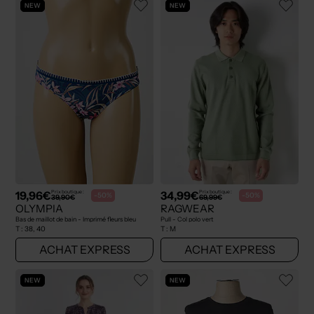
NEW
NEW
19,96€
34,99€
Prix boutique :
Prix boutique :
-50%
-50%
39,90€
69,99€
OLYMPIA
RAGWEAR
Bas de maillot de bain - Imprimé fleurs bleu
Pull - Col polo vert
T :
38, 40
T :
M
ACHAT EXPRESS
ACHAT EXPRESS
NEW
NEW