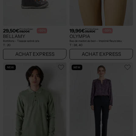
29,50€
19,96€
Prix boutique :
Prix boutique :
-50%
-50%
59,00€
39,90€
BELLAMY
OLYMPIA
Bottillons - Tissage satiné gris
Bas de maillot de bain - Imprimé fleurs bleu
T :
20
T :
38, 40
ACHAT EXPRESS
ACHAT EXPRESS
NEW
NEW