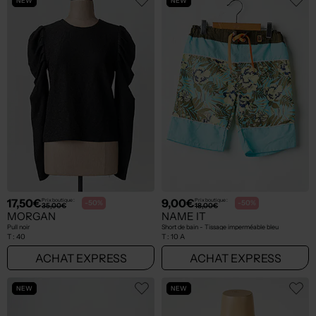
NEW
NEW
17,50€
9,00€
Prix boutique :
Prix boutique :
-50%
-50%
35,00€
18,00€
MORGAN
NAME IT
Pull noir
Short de bain - Tissage imperméable bleu
T :
40
T :
10 A
ACHAT EXPRESS
ACHAT EXPRESS
NEW
NEW