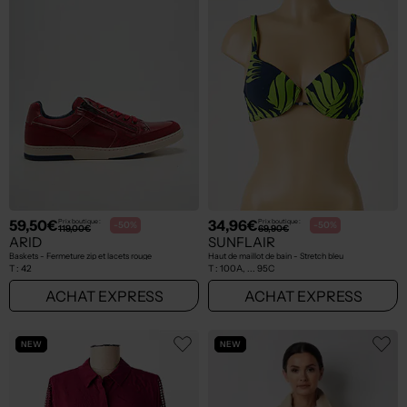
59,50€
34,96€
Prix boutique :
Prix boutique :
-50%
-50%
119,00€
69,90€
ARID
SUNFLAIR
Baskets - Fermeture zip et lacets rouge
Haut de maillot de bain - Stretch bleu
T :
42
T :
100A, ... 95C
ACHAT EXPRESS
ACHAT EXPRESS
NEW
NEW