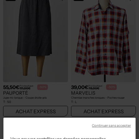
55,50€
39,00€
Prix boutique :
Prix boutique :
-50%
-50%
111,00€
78,00€
PAUPORTÉ
MARVELIS
Jupe mi-longue - Coupe droite gris
Chemise manches longues - Poches rouge
T :
50
T :
L
ACHAT EXPRESS
ACHAT EXPRESS
NEW
NEW
Continuer sans accepter