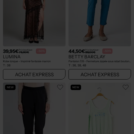
39,95€
44,50€
Prix boutique :
Prix boutique :
-50%
-50%
79,90€
89,00€
LUMINA
BETTY BARCLAY
Robe longue - Imprimé fantaisie marron
Pantalon 7/8 - Fermeture zippée sous rabat boutonné bleu
T :
38
T :
36, 38, 48
ACHAT EXPRESS
ACHAT EXPRESS
NEW
NEW