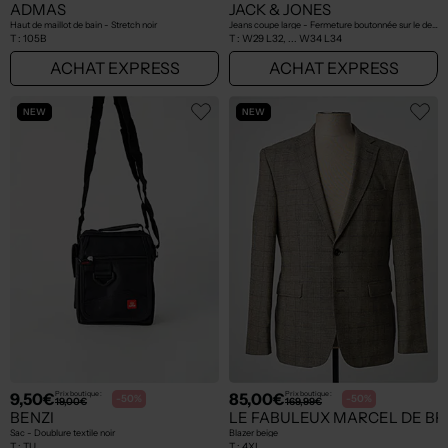
ADMAS
JACK & JONES
Haut de maillot de bain - Stretch noir
Jeans coupe large - Fermeture boutonnée sur le devant beige
T :
105B
T :
W29 L32, ... W34 L34
ACHAT EXPRESS
ACHAT EXPRESS
NEW
NEW
9,50€
85,00€
Prix boutique :
Prix boutique :
-50%
-50%
19,00€
169,99€
BENZI
LE FABULEUX MARCEL DE B
Sac - Doublure textile noir
Blazer beige
T :
TU
T :
4XL