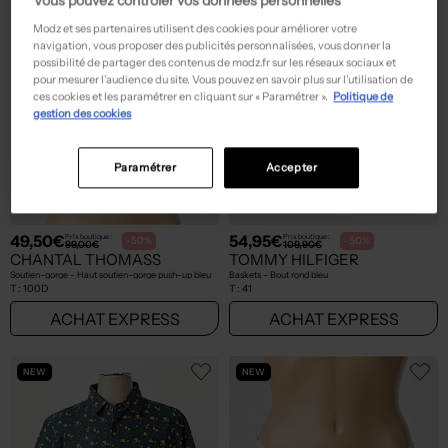
Vous pouvez contrôler vos données personnelles
Modz et ses partenaires utilisent des cookies pour améliorer votre
navigation, vous proposer des publicités personnalisées, vous donner la
possibilité de partager des contenus de modz.fr sur les réseaux sociaux et
pour mesurer l’audience du site. Vous pouvez en savoir plus sur l’utilisation de
ces cookies et les paramétrer en cliquant sur « Paramétrer ».
Politique de
gestion des cookies
Paramétrer
Accepter
49,50€
54,95€
Prix boutique :
Prix boutique :
-50%
-50%
99,00€
109,90€
CHANTAL THOMASS
TOMMY HILFIGER
Soutien-gorge - Haut soutien-gorge push-up bleu
Baskets - Bout rond bleu
T :
100D
T :
41
ACHAT EXPRESS
ACHAT EXPRESS
NEW
NEW