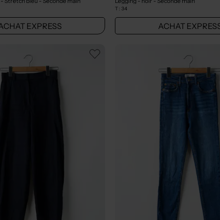
 - Stretch bleu
- Seconde main
Legging - noir
- Seconde main
T :
34
ACHAT EXPRESS
ACHAT EXPRES