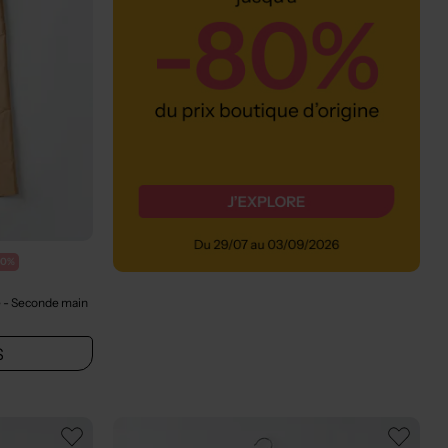
70%
e
- Seconde main
S