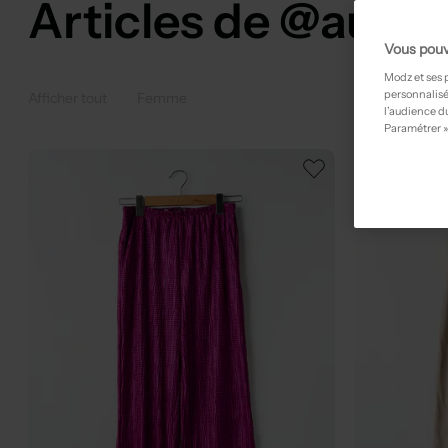
Articles de @aure
Vous pouv
Modz et ses 
personnalisé
Afficher tout
Femme
l’audience du
Paramétrer »