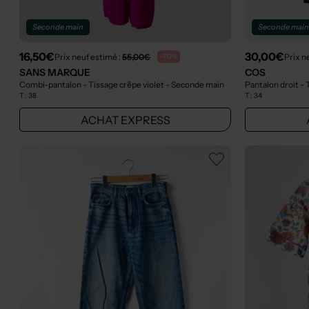
Seconde main
Seconde mai
16,50€
30,00€
Prix neuf estimé :
55,00€
Prix n
-70%
SANS MARQUE
COS
Combi-pantalon - Tissage crêpe violet
- Seconde main
Pantalon droit -
T :
38
T :
34
ACHAT EXPRESS