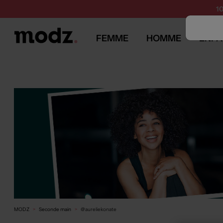
1
FEMME
HOMME
ENFA
MODZ
Seconde main
@aureliekonate