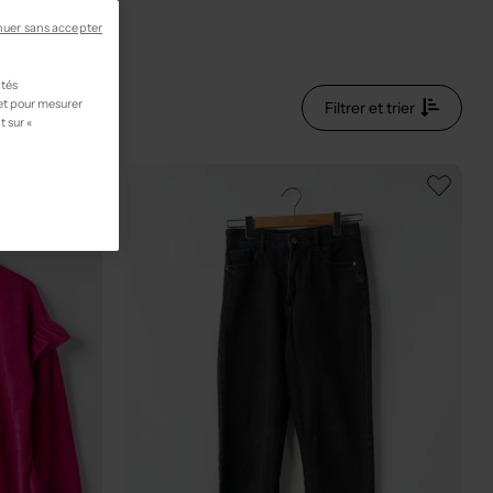
main
nuer sans accepter
ités
 et pour mesurer
Filtrer et trier
t sur «