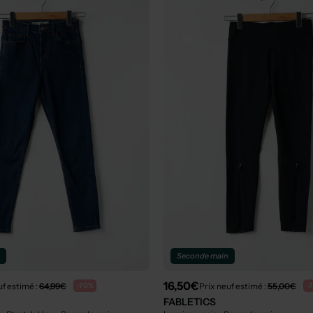
n
Seconde main
16,50€
uf estimé :
64,99€
Prix neuf estimé :
55,00€
-70%
-
FABLETICS