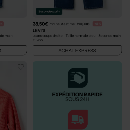
Seconde main
38,50€
Prix neuf estimé :
110,00€
0%
-65%
LEVI'S
nde main
Jeans coupe droite - Taille normale bleu
- Seconde main
T :
W25
S
ACHAT EXPRESS