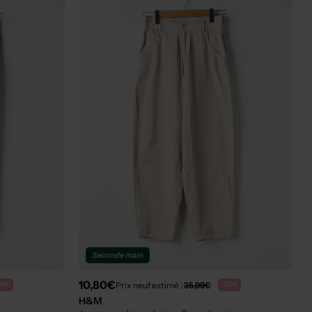
Seconde main
10,80€
Prix neuf estimé :
35,99€
70%
-70%
H&M