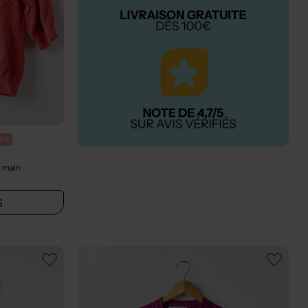
80%
 main
S