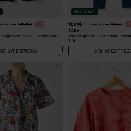
n
Seconde main
11,99€
euf estimé :
100,00€
Prix neuf estimé :
39,95€
-70%
-7
ZARA
 Tissage popeline bleu
- Seconde main
Jeans coupe slim - Stretch bleu
- Seco
T :
36
ACHAT EXPRESS
ACHAT EXPRES