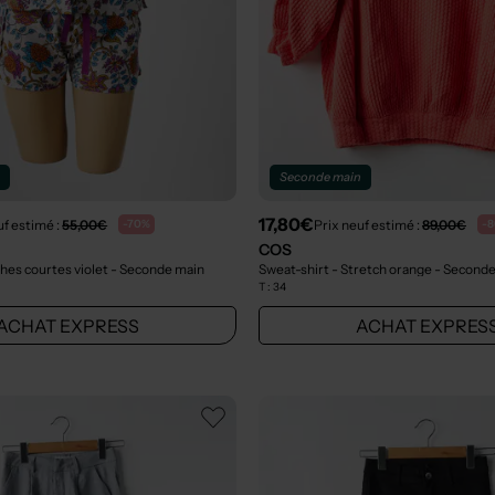
n
Seconde main
17,80€
uf estimé :
55,00€
Prix neuf estimé :
89,00€
-70%
-
COS
hes courtes violet
- Seconde main
Sweat-shirt - Stretch orange
- Seconde
T :
34
ACHAT EXPRESS
ACHAT EXPRES