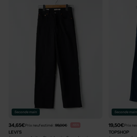
Seconde main
Seconde mai
34,65€
19,50€
Prix neuf estimé :
99,00€
Prix ne
-65%
LEVI'S
TOPSHOP