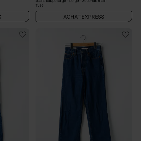
Jeans coupe large - beige
- Seconde main
T :
36
S
ACHAT EXPRESS