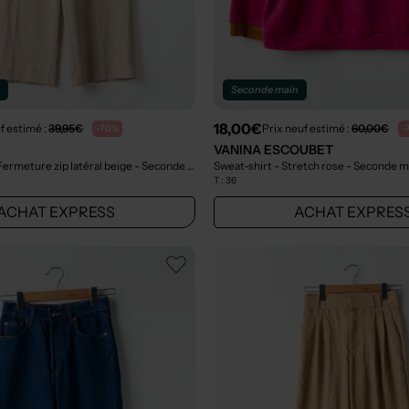
n
Seconde main
18,00€
f estimé :
39,95€
Prix neuf estimé :
60,00€
-70%
-
VANINA ESCOUBET
Fermeture zip latéral beige
- Seconde main
Sweat-shirt - Stretch rose
- Seconde m
T :
36
ACHAT EXPRESS
ACHAT EXPRES