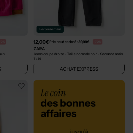
Seconde main
12,00€
Prix neuf estimé :
39,99€
70%
-70%
ZARA
ain
Jeans coupe droite - Taille normale noir
- Seconde main
T :
36
S
ACHAT EXPRESS