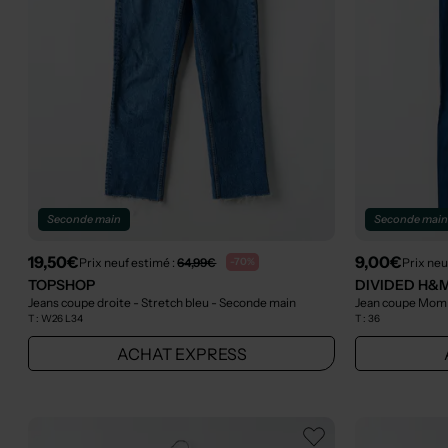
Seconde main
Seconde mai
19,50€
9,00€
Prix neuf estimé :
64,99€
Prix neu
-70%
TOPSHOP
DIVIDED H&
Jeans coupe droite - Stretch bleu
- Seconde main
Jean coupe Mom 
T :
W26 L34
T :
36
ACHAT EXPRESS