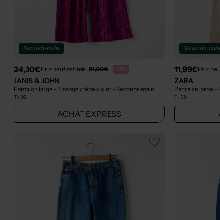
Seconde main
Seconde mai
24,30€
11,99€
Prix neuf estimé :
81,00€
Prix neu
-70%
JANIS & JOHN
ZARA
Pantalon large - Tissage crêpe violet
- Seconde main
Pantalon large - 
T :
36
T :
36
ACHAT EXPRESS