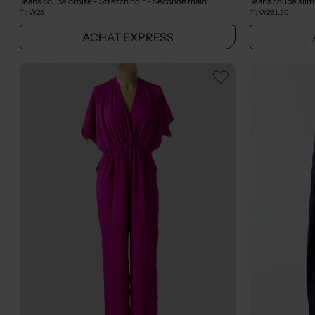
Jeans coupe droite - Stretch noir
- Seconde main
Jeans coupe slim
T :
W25
T :
W26 L30
ACHAT EXPRESS