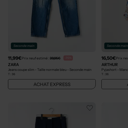
Seconde main
Seconde mai
11,99€
16,50€
Prix neuf estimé :
39,95€
Prix ne
-70%
ZARA
ARTHUR
Jeans coupe slim - Taille normale bleu
- Seconde main
Pyjashort - Manc
T :
36
T :
36
ACHAT EXPRESS