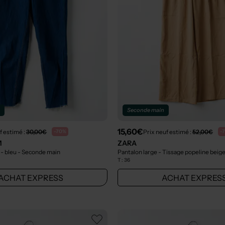
n
Seconde main
15,60€
f estimé :
30,00€
Prix neuf estimé :
52,00€
-70%
-
M
ZARA
- bleu
- Seconde main
Pantalon large - Tissage popeline beig
T :
36
ACHAT EXPRESS
ACHAT EXPRES