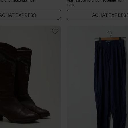
iné gris
- Seconde main
Pull - Stretch orange
- Seconde main
T :
36
ACHAT EXPRESS
ACHAT EXPRES