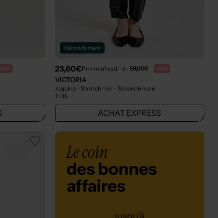
Seconde main
23,60€
Prix neuf estimé :
59,00€
-60%
-60%
VICTORIA
Jogging - Stretch noir
- Seconde main
T :
36
S
ACHAT EXPRESS