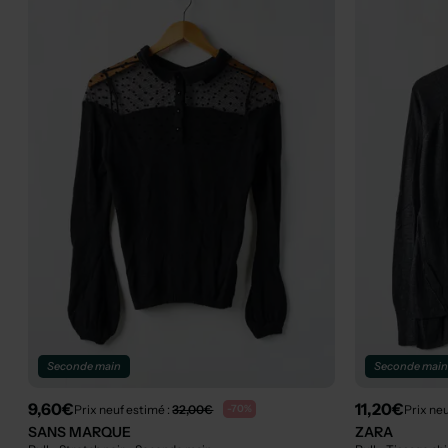
Seconde main
Seconde mai
9,60€
11,20€
Prix neuf estimé :
32,00€
Prix neu
-70%
SANS MARQUE
ZARA