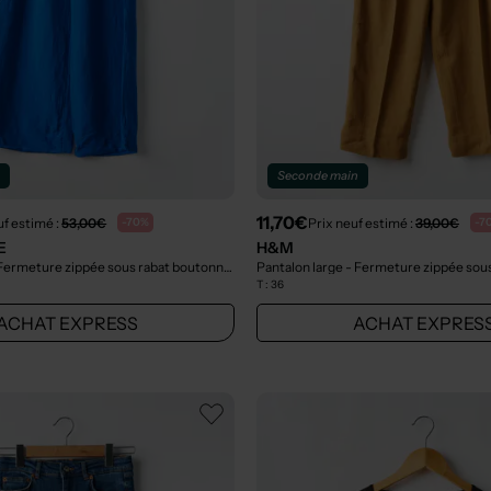
n
Seconde main
11,70€
uf estimé :
53,00€
Prix neuf estimé :
39,00€
-70%
-7
E
H&M
Pantalon large - Fermeture zippée sous rabat boutonné bleu
- Seconde main
T :
36
ACHAT EXPRESS
ACHAT EXPRES