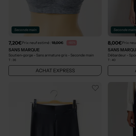
Seconde main
Seconde mai
7,20€
8,00€
Prix neuf estimé :
18,00€
Prix neu
-60%
SANS MARQUE
SANS MARQ
Soutien-gorge - Sans armature gris
- Seconde main
Débardeur - Spor
T :
36
T :
40
ACHAT EXPRESS