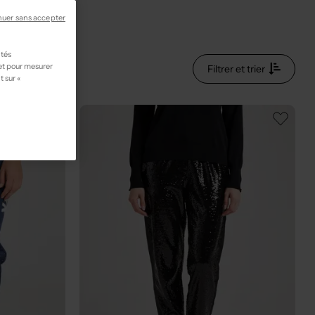
main
nuer sans accepter
ités
 et pour mesurer
Filtrer et trier
t sur «