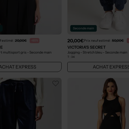
n
Seconde main
20,00€
f estimé :
20,00€
Prix neuf estimé :
50,00€
-60%
UE
VICTORIA'S SECRET
t multisport gris
- Seconde main
Jogging - Stretch bleu
- Seconde main
T :
34
ACHAT EXPRESS
ACHAT EXPRES