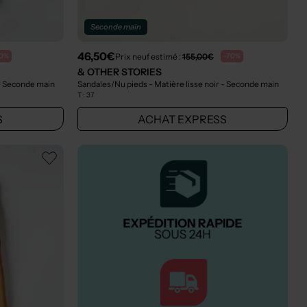
Seconde main
46,50€
Prix neuf estimé :
155,00€
70%
-70%
& OTHER STORIES
- Seconde main
Sandales/Nu pieds - Matière lisse noir
- Seconde main
T :
37
S
ACHAT EXPRESS