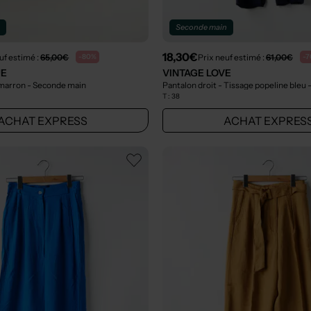
n
Seconde main
18,30€
uf estimé :
65,00€
Prix neuf estimé :
61,00€
-80%
-
UE
VINTAGE LOVE
 marron
- Seconde main
Pantalon droit - Tissage popeline bleu
T :
38
ACHAT EXPRESS
ACHAT EXPRES