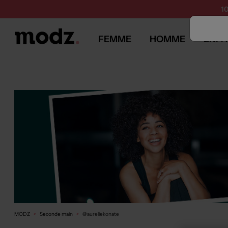
1
FEMME
HOMME
ENFA
MODZ
Seconde main
@aureliekonate