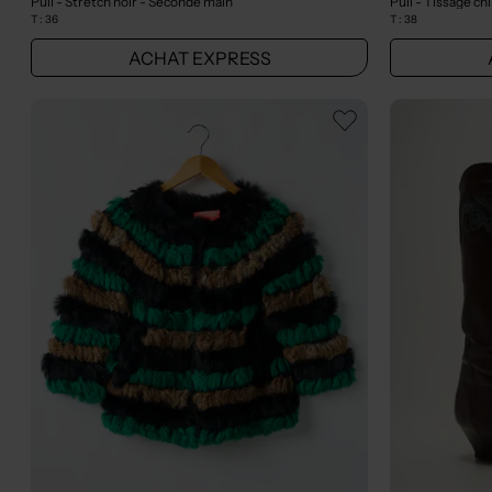
Pull - Stretch noir
- Seconde main
Pull - Tissage ch
T :
36
T :
38
ACHAT EXPRESS