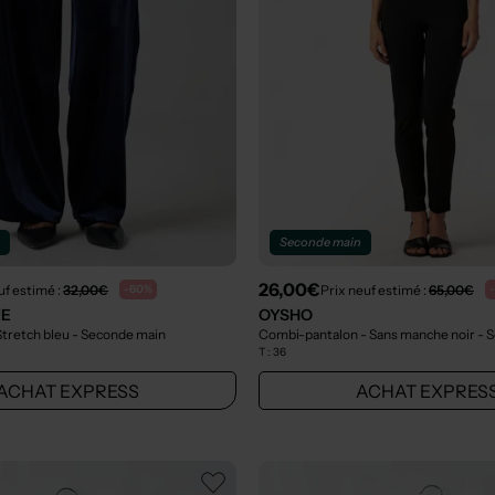
n
Seconde main
26,00€
uf estimé :
32,00€
Prix neuf estimé :
65,00€
-60%
UE
OYSHO
Stretch bleu
- Seconde main
Combi-pantalon - Sans manche noir
- 
T :
36
ACHAT EXPRESS
ACHAT EXPRES