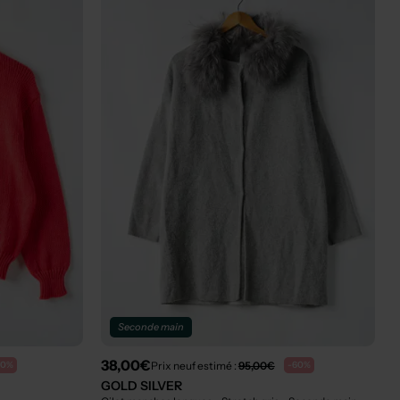
Seconde main
38,00€
Prix neuf estimé :
95,00€
60%
-60%
GOLD SILVER