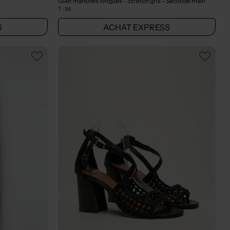
Gilet manches longues - Stretch gris
- Seconde main
T :
36
S
ACHAT EXPRESS