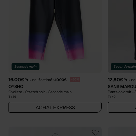
Seconde main
Seconde mai
16,00€
12,80€
Prix neuf estimé :
40,00€
Prix ne
-60%
OYSHO
SANS MARQ
Cycliste - Stretch noir
- Seconde main
Pantalon droit - 
T :
36
T :
40
ACHAT EXPRESS