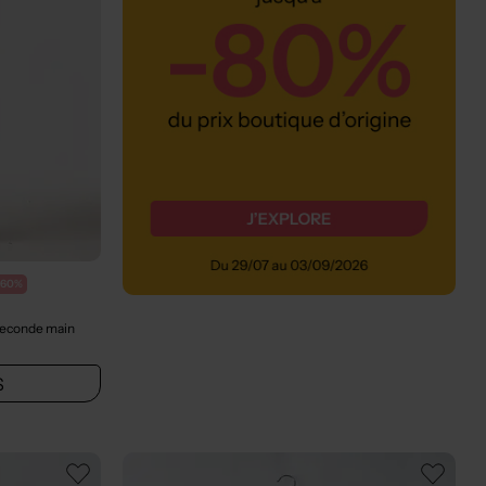
-60%
Seconde main
S