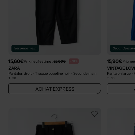
Seconde main
Seconde mai
15,60€
15,90€
Prix neuf estimé :
52,00€
Prix ne
-70%
ZARA
VINTAGE LOV
Pantalon droit - Tissage popeline noir
- Seconde main
T :
36
T :
38
ACHAT EXPRESS