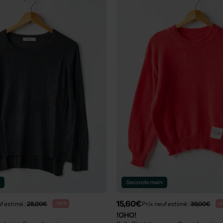
n
Seconde main
15,60€
f estimé :
28,00€
Prix neuf estimé :
39,00€
-60%
-
!OHO!