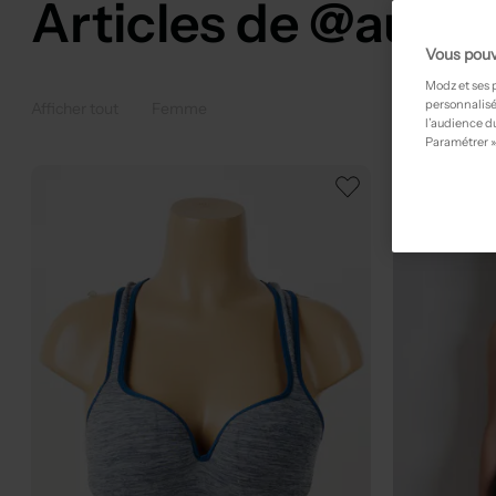
Articles de @aure
Vous pouv
Modz et ses 
personnalisé
Afficher tout
Femme
l’audience du
Paramétrer »