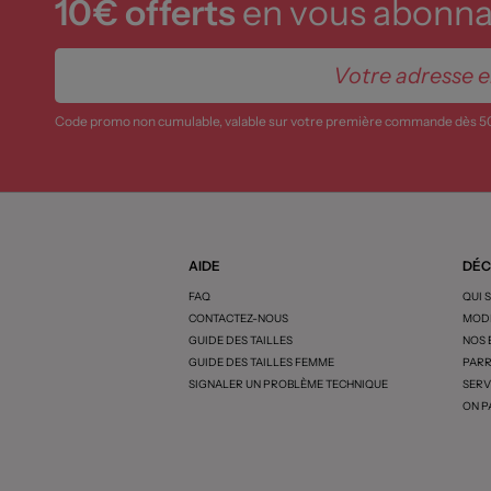
10€ offerts
en vous abonnan
Code promo non cumulable, valable sur votre première commande dès 5
AIDE
DÉC
FAQ
QUI 
CONTACTEZ-NOUS
MODE
GUIDE DES TAILLES
NOS
GUIDE DES TAILLES FEMME
PARR
SIGNALER UN PROBLÈME TECHNIQUE
SERV
ON P