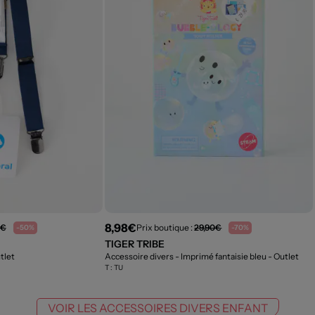
8,98€
0€
Prix boutique :
29,90€
-50%
-70%
TIGER TRIBE
tlet
Accessoire divers - Imprimé fantaisie bleu
- Outlet
T :
TU
VOIR LES ACCESSOIRES DIVERS ENFANT