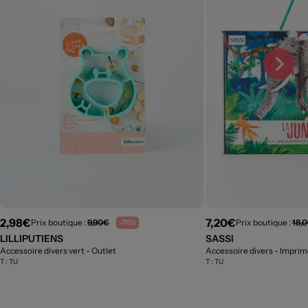
2,98€
7,20€
Prix boutique :
9,90€
Prix boutique :
18,
-70%
LILLIPUTIENS
SASSI
Accessoire divers vert
- Outlet
Accessoire divers - Imprimé
T :
TU
T :
TU