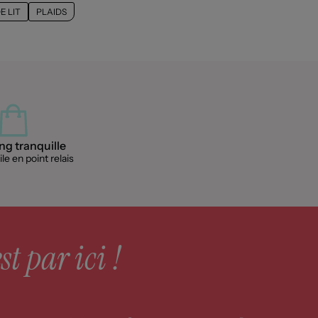
E LIT
PLAIDS
g tranquille
le en point relais
st par ici !