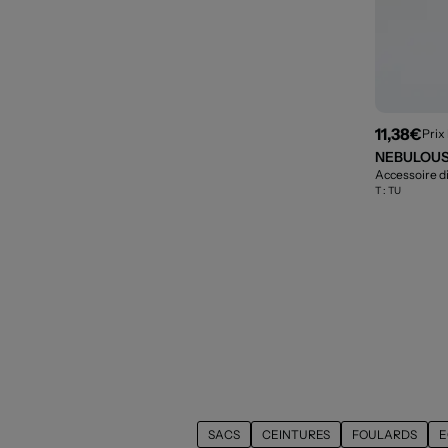
11,38€
Prix
NEBULOUS
Accessoire di
T :
TU
SACS
CEINTURES
FOULARDS
E