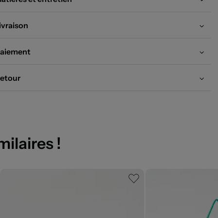
ivraison
aiement
etour
milaires !