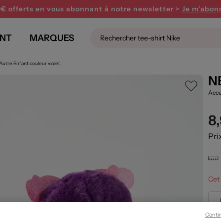
0€ offerts en vous abonnant
à notre newsletter >
Je m'abon
NT
MARQUES
Autre Enfant couleur violet
N
Acce
8
Pri
Cet 
Conti