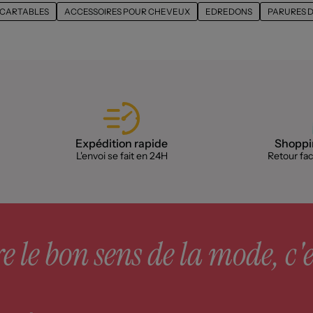
CARTABLES
ACCESSOIRES POUR CHEVEUX
EDREDONS
PARURES D
Expédition rapide
Shoppin
L'envoi se fait en 24H
Retour faci
 le bon sens de la mode, c'e