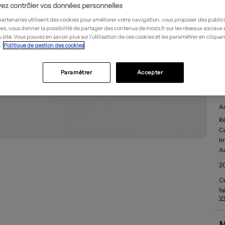
ez contrôler vos données personnelles
partenaires utilisent des cookies pour améliorer votre navigation, vous proposer des public
es, vous donner la possibilité de partager des contenus de modz.fr sur les réseaux sociaux
 site. Vous pouvez en savoir plus sur l’utilisation de ces cookies et les paramétrer en cliquan
.
Politique de gestion des cookies
Paramétrer
Accepter
D
Ac
R
Ca
I
Ac
2
Cr
fa
V
gr
fa
su
M