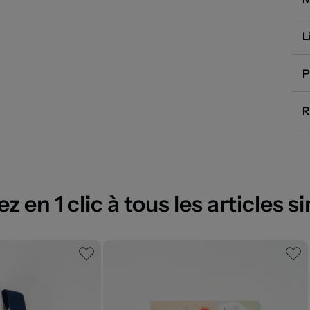
L
P
R
 en 1 clic à tous les articles si