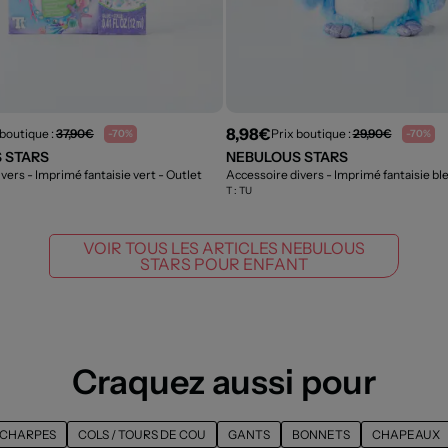
8,98€
 boutique :
37,90€
Prix boutique :
29,90€
-70%
-70%
 STARS
NEBULOUS STARS
vers - Imprimé fantaisie vert
- Outlet
Accessoire divers - Imprimé fantaisie bl
T :
TU
VOIR TOUS LES ARTICLES NEBULOUS
STARS POUR ENFANT
Craquez aussi pour
CHARPES
COLS / TOURS DE COU
GANTS
BONNETS
CHAPEAUX