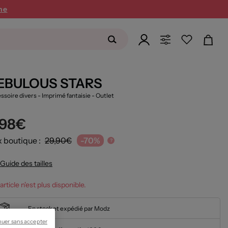
ne
EBULOUS STARS
ssoire divers - Imprimé fantaisie
- Outlet
,98€
x boutique :
29,90€
-70%
?
Guide des tailles
article n'est plus disponible.
En stock et expédié par Modz
nuer sans accepter