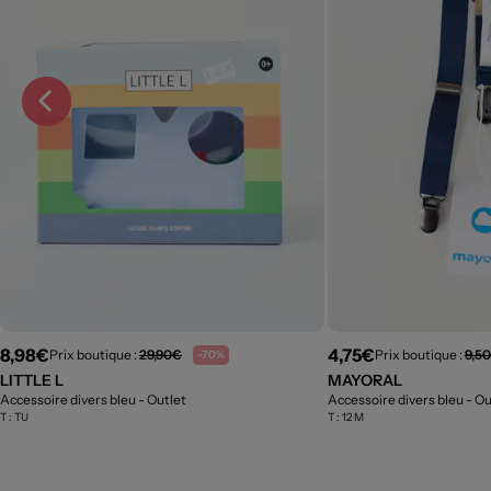
8,98€
4,75€
Prix boutique :
29,90€
Prix boutique :
9,5
-70%
LITTLE L
MAYORAL
Accessoire divers bleu
- Outlet
Accessoire divers bleu
- Ou
T :
TU
T :
12 M