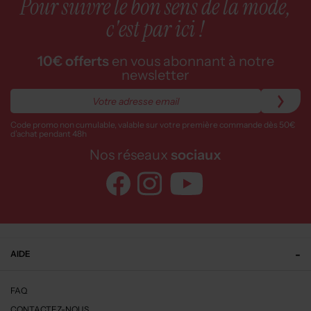
Pour suivre le bon sens de la mode,
c'est par ici !
10€ offerts
en vous abonnant à notre
newsletter
Code promo non cumulable, valable sur votre première commande dès 50€
d’achat pendant 48h
Nos réseaux
sociaux
AIDE
FAQ
CONTACTEZ-NOUS