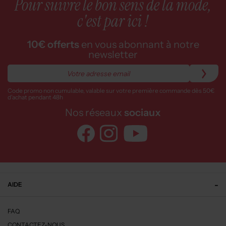
Pour suivre le bon sens de la mode,
c'est par ici !
10€ offerts
en vous abonnant à notre
newsletter
Code promo non cumulable, valable sur votre première commande dès 50€
d’achat pendant 48h
Nos réseaux
sociaux
AIDE
FAQ
CONTACTEZ-NOUS